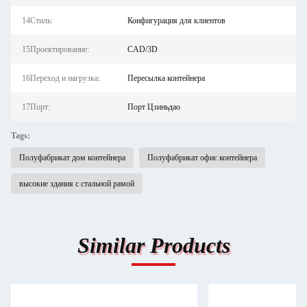
14Стиль:
Конфигурация для клиентов
15Проектирование:
CAD/3D
16Переход и нагрузка:
Пересылка контейнера
17Порт:
Порт Цзиньдао
Tags:
Полуфабрикат дом контейнера
Полуфабрикат офис контейнера
высокие здания с стальной рамой
Similar Products