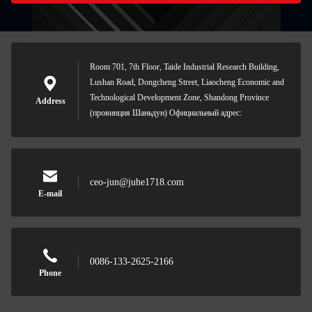
Room 701, 7th Floor, Taide Industrial Research Building,
Lushan Road, Dongcheng Street, Liaocheng Economic and
Technological Development Zone, Shandong Province
Address
(провинция Шаньдун) Официальный адрес:
ceo-jun@juhe1718.com
E-mail
0086-133-2625-2166
Phone