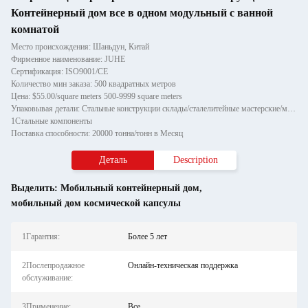
Контейнерный дом все в одном модульный с ванной
комнатой
Место происхождения: Шаньдун, Китай
Фирменное наименование: JUHE
Сертификация: ISO9001/CE
Количество мин заказа: 500 квадратных метров
Цена: $55.00/square meters 500-9999 square meters
Упаковывая детали: Стальные конструкции склады/сталелитейные мастерские/металлические вешалки:
1Стальные компоненты
Поставка способности: 20000 тонна/тонн в Месяц
Деталь
Description
Выделить:
Мобильный контейнерный дом
,
мобильный дом космической капсулы
1Гарантия:
Более 5 лет
2Послепродажное
Онлайн-техническая поддержка
обслуживание:
3Применение:
Все