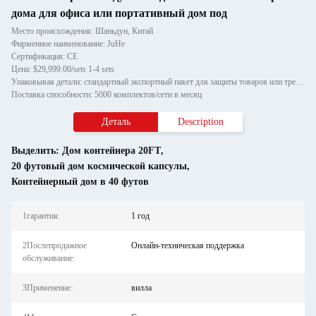
дома для офиса или портативный дом под
Место происхождения: Шаньдун, Китай
Фирменное наименование: JuHe
Сертификация: CE
Цена: $29,999.00/sets 1-4 sets
Упаковывая детали: стандартный экспортный пакет для защиты товаров или требований клиента
Поставка способности: 5000 комплектов/сети в месяц
Деталь
Description
Выделить:
Дом контейнера 20FT
,
20 футовый дом космической капсулы
,
Контейнерный дом в 40 футов
1гарантия:
1 год
2Послепродажное
Онлайн-техническая поддержка
обслуживание:
3Применение:
вилла