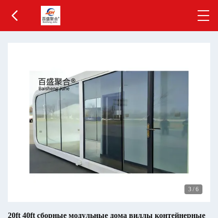
3
/
6
20ft 40ft сборные модульные дома виллы контейнерные