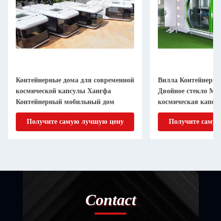
Контейнерные дома для современной
Вилла Контейнерны
космической капсулы Хангфа
Двойное стекло Мо
Контейнерный мобильный дом
космическая капсу
отель
Получите самую лучшую цену
Получите самую
Contact