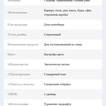
4Материал:
Стальная, оцинкованная стальная рама
Карпорт, отель, дом, киоск, будка, офис,
5Использование:
сторожевая коробка
6Тип продукции:
Дома контейнера
7Стиль дизайна:
Современный
8Наименование продукта:
Дом изготавливаемый из глины
9Цвет:
Настройка цвета
10Преимущество:
Экологически чистые
11Проектирование:
Стандартный план
12Переход и нагрузка:
Специальная отправка
13МОК:
1 единица
14Использование:
Украшение ландшафта