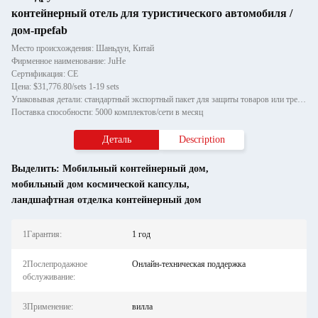
контейнерный отель для туристического автомобиля /
дом-преfab
Место происхождения: Шаньдун, Китай
Фирменное наименование: JuHe
Сертификация: CE
Цена: $31,776.80/sets 1-19 sets
Упаковывая детали: стандартный экспортный пакет для защиты товаров или требований клиента
Поставка способности: 5000 комплектов/сети в месяц
Деталь
Description
Выделить:
Мобильный контейнерный дом
,
мобильный дом космической капсулы
,
ландшафтная отделка контейнерный дом
1Гарантия:
1 год
2Послепродажное
Онлайн-техническая поддержка
обслуживание:
3Применение:
вилла