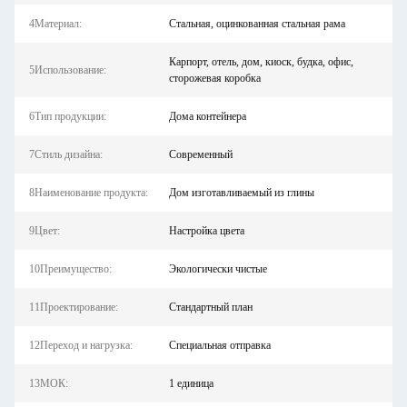
4Материал:
Стальная, оцинкованная стальная рама
Карпорт, отель, дом, киоск, будка, офис,
5Использование:
сторожевая коробка
6Тип продукции:
Дома контейнера
7Стиль дизайна:
Современный
8Наименование продукта:
Дом изготавливаемый из глины
9Цвет:
Настройка цвета
10Преимущество:
Экологически чистые
11Проектирование:
Стандартный план
12Переход и нагрузка:
Специальная отправка
13МОК:
1 единица