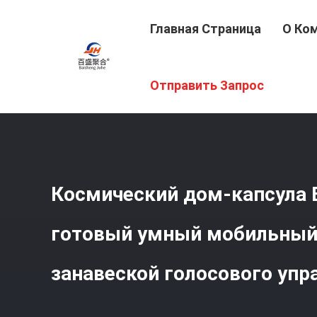
Главная Страница
О Ко
Главная Страница
/
Продукция
/
Дом Контейнера
/
Ко
Отправить Запрос
Космический дом-капсула 
готовый умный мобильный
занавеской голосового упр