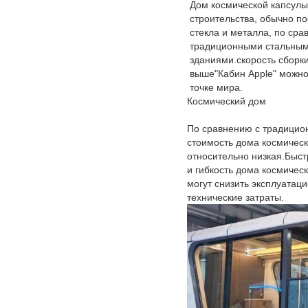
Дом космической капсулы 
строительства, обычно п
стекла и металла, по сра
традиционными стальным
зданиями.скорость сборк
выше"Кабин Apple" можно
точке мира.
Космический дом
По сравнению с традици
стоимость дома космичес
относительно низкая.Быст
и гибкость дома космичес
могут снизить эксплуатац
технические затраты.