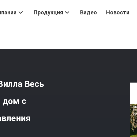
мпании
Продукция
Видео
Новости
смический Дом-Капсула Вилла Весь Готовый Умный Мобильный Д
Вилла Весь
 дом с
авления