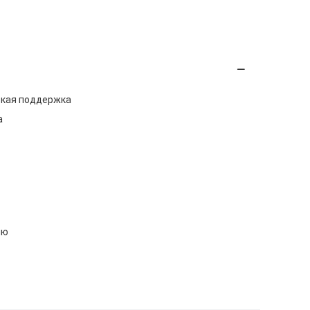
ская поддержка
а
лю