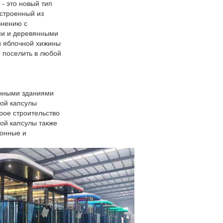
- это новый тип
остроенный из
внению с
и и деревянными
и яблочной хижины
 поселить в любой
онными зданиями
кой капсулы
рое строительство
кой капсулы также
ионные и