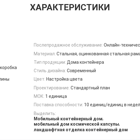
ХАРАКТЕРИСТИКИ
Послепродажное обслуживание:
Онлайн-техниче
Материал:
Стальная, оцинкованная стальная рам
Тип продукции:
Дома контейнера
 коробка
Стиль дизайна:
Современный
лины
Цвет:
Настройка цвета
Проектирование:
Стандартный план
МОК:
1 единица
Поставка способности:
10 единиц/единиц в неде
Выделить:
,
Мобильный контейнерный дом
,
мобильный дом космической капсулы
ландшафтная отделка контейнерный дом