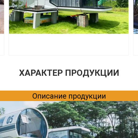
ХАРАКТЕР ПРОДУКЦИИ
Оставьте сообщение
Мы скоро тебе перезвоним!
Описание продукции