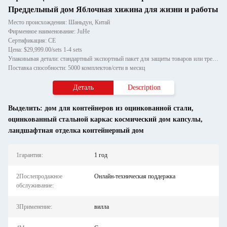
Преддельный дом Яблочная хижина для жизни и работы
Место происхождения: Шаньдун, Китай
Фирменное наименование: JuHe
Сертификация: CE
Цена: $29,999.00/sets 1-4 sets
Упаковывая детали: стандартный экспортный пакет для защиты товаров или требований клиента
Поставка способности: 5000 комплектов/сети в месяц
Деталь
Description
Выделить:
дом для контейнеров из оцинкованной стали
,
оцинкованный стальной каркас космический дом капсулы
,
ландшафтная отделка контейнерный дом
1гарантия:
1 год
2Послепродажное
Онлайн-техническая поддержка
обслуживание:
3Применение:
вилла