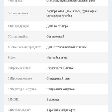
4Материал:
Стальная, оцинкованная стальная рама
Карпорт, отель, дом, киоск, будка, офис,
5Использование:
сторожевая коробка
6Тип продукции:
Дома контейнера
7Стиль дизайна:
Современный
8Наименование продукта:
Дом изготавливаемый из глины
9Цвет:
Настройка цвета
10Преимущество:
Экологически чистые
11Проектирование:
Стандартный план
12Переход и нагрузка:
Специальная отправка
13МОК:
1 единица
14Использование:
Украшение ландшафта