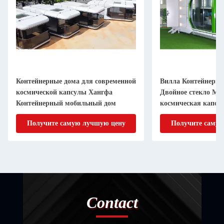
Контейнерные дома для современной
Вилла Контейнерны
космической капсулы Хангфа
Двойное стекло Мо
Контейнерный мобильный дом
космическая капсу
отель
Получите самую лучшую цену
Получите самую
Contact