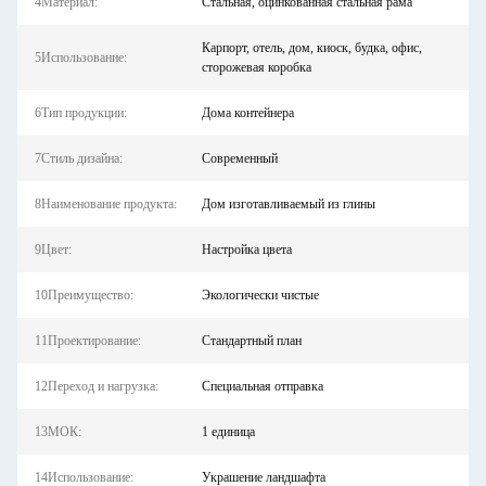
4Материал:
Стальная, оцинкованная стальная рама
Карпорт, отель, дом, киоск, будка, офис,
5Использование:
сторожевая коробка
6Тип продукции:
Дома контейнера
7Стиль дизайна:
Современный
8Наименование продукта:
Дом изготавливаемый из глины
9Цвет:
Настройка цвета
10Преимущество:
Экологически чистые
11Проектирование:
Стандартный план
12Переход и нагрузка:
Специальная отправка
13МОК:
1 единица
14Использование:
Украшение ландшафта