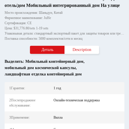
отель/дом Мобильный интегрированный дом На улице
Место происхождения: Шаньдун, Китай
Фирменное наименование: JuHe
Сертификация: CE
Цена: $31,776.80/sets 1-19 sets
Упаковывая детали: стандартный экспортный пакет для защиты товаров или требований клиента
Поставка способности: 5000 комплектов/сети в месяц
Деталь
Description
Выделить:
Мобильный контейнерный дом
,
мобильный дом космической капсулы
,
ландшафтная отделка контейнерный дом
1Гарантия:
1 год
2Послепродажное
Онлайн-техническая поддержка
обслуживание:
3Применение:
Вилла