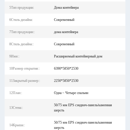
5Тип продукции:
Дома контейнера
6Стиль дизайна:
Современный
7Тип продукции::
дома контейнера
8Стиль дизайна::
Современный
9Имя::
Расширяемый контейнерный дом
10Размер открытия::
6390*5850*2530
11Закрытый размер::
2250*5850*2530
12План::
Одна ~ Четыре спальни
50/75 мм EPS сэндвич-панель/каменная
13Стена::
шерсть
50/75 мм EPS сэндвич-панель/каменная
14Крыша::
шерсть