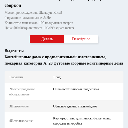
сборкой
Место происхождения: Шаньдун, Китай
Фирменное наименование: JuHe
Количество мин заказа: 100 квадратных метров
Цена: $80.00/square meters 100-999 square meters
Деталь
Description
Выделить:
Контейнерные дома с предварительной изготовлением
,
пожарная категория A
,
20 футовые сборные контейнерные дома
1гарантия:
1 год
2Послепродажное
Онлайн-техническая поддержка
обслуживание:
3Применение:
Офисное здание, стальной дом
Карпорт, отель, дом, киоск, будка, офис,
4Использование:
сторожевая коробка