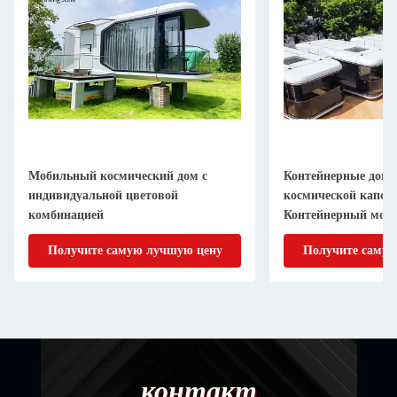
Контейнерные дома для современной
Вилла Контейнерн
космической капсулы Хангфа
Двойное стекло М
Контейнерный мобильный дом
космическая капс
отель
Получите самую лучшую цену
Получите сам
контакт