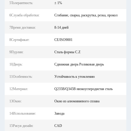
5Толерантность:
± 1%
6Служба обработки:
Сгибание, сварка, раскрутка, резка, прокол
7Время доставки:
8-14 дней
8Сертификат:
CE/ISO9001
9Пурлин:
Сталь формы C.Z
10Дверь:
Сдвижная дверь Роликовая дверь
11Особенность:
Устойчивость к утомлению
12Материал:
Q235B/Q345B низкоуглеродистая сталь
13Окно:
Окно из алюминиевого сплава
14Использование:
Завода
15Рисуя дизайн:
CAD