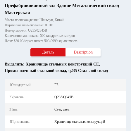
Префабрикованный зал Здание Металлический склад
Мастерская
Место происхождения: Шаньдун, Китай
Фирменное наименование: JUHE
Номер модели: Q235/Q345B
Количество мин заказа: 500 квадратных метров
Цена: $30.00/square meters 500-9999 square meters
Деталь
Description
Выделить:
Хранилище стальных конструкций CE
,
Промышленный стальной склад
,
q235 Стальной склад
1Стандартный:
ГБ
2Уровень:
Q235/Q345B
3Тип:
Свет, свет.
4Применение:
Хранилище стальных конструкций