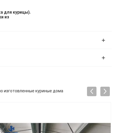
,
ка для курицы)
и из
но изготовленные куриные дома