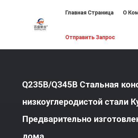
Главная Страница
О Ко
Главная Страница
/
Продукция
/
Стальная Конструкц
Отправить Запрос
Изготовленные Куриные Дома
Q235B/Q345B Стальная кон
низкоуглеродистой стали К
Предварительно изготовле
дома