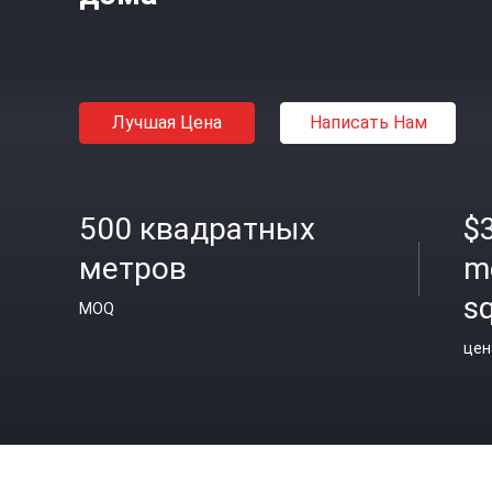
Лучшая Цена
Написать Нам
500 квадратных
$
метров
m
s
MOQ
цен