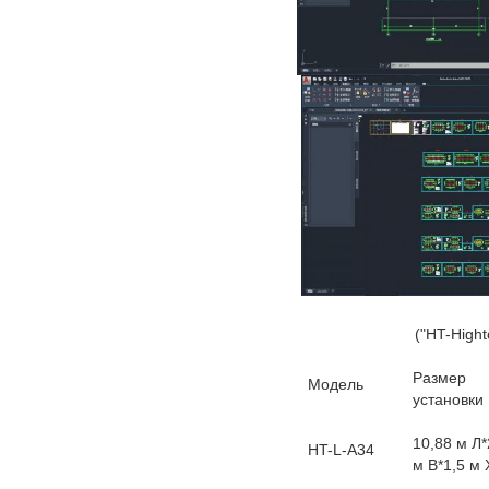
("HT-Highto
Размер
Модель
установки
10,88 м Л*
HT-L-A34
м В*1,5 м 