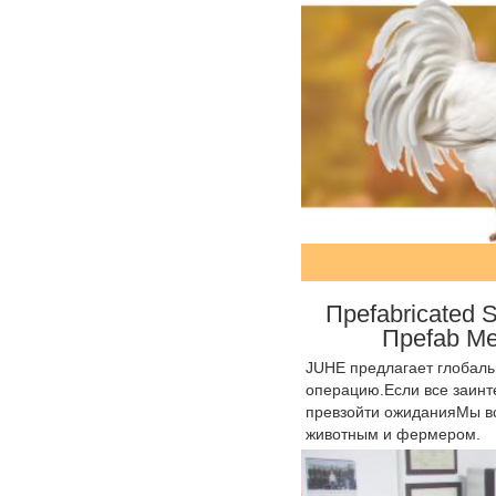
Преfabricated 
Преfab М
JUHE предлагает глобальн
операцию.Если все заинт
превзойти ожиданияМы вс
животным и фермером.