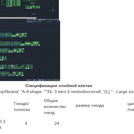
Спецификации слойной клетки
p®brand; "A-A shape; ""34- 3 tiers 4 nests/doors/cell; "(L) " - Large siz
Общее
Гнездо/
цы
размер гнезда
количество
полоска
/гн
гнезд
2,3
4
24
Х