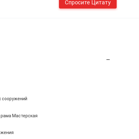
Спросите Цитату
х сооружений
 рама Мастерская
яжения