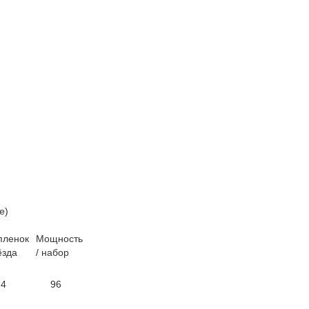
e)
пленок
Мощность
ёзда
/ набор
4
96