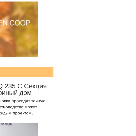
 Q 235 C Секция
риный дом
новка проходят точную 
тноводство может 
ждым проектом, 