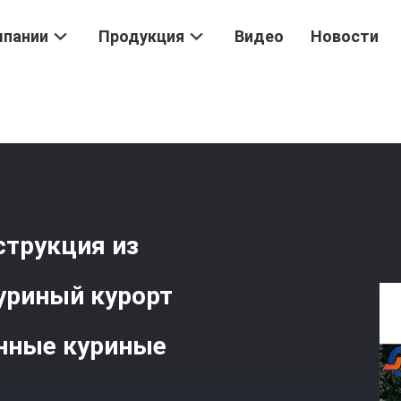
мпании
Продукция
Видео
Новости
ия Животноводство
/
Q235B/Q345B Стальная Конструкция Из Низ
струкция из
уриный курорт
нные куриные