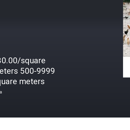
30.00/square
eters 500-9999
quare meters
а