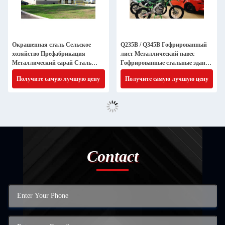
Окрашенная сталь Сельское
Q235B / Q345B Гофрированный
хозяйство Префабрикация
лист Металлический навес
Металлический сарай Сталь
Гофрированные стальные здания
Современный склад Стальная
Карпорт
Получите самую лучшую цену
Получите самую лучшую цену
конструкция Здание
Contact