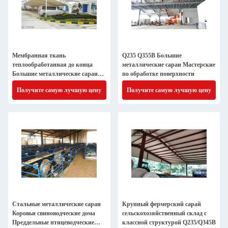
Мембранная ткань
Q235 Q355B Большие
теплообработанная до конца
металлические сараи Мастерские
Большие металлические сараи
по обработке поверхности
Мастерские Огнестойкие
Получите самую лучшую цену
Получите самую лучшую цену
Стальные металлические сараи
Крупный фермерский сарай
Коровьи свиноводческие дома
сельскохозяйственный склад с
Преддельные птицеводческие
классной структурой Q235/Q345B