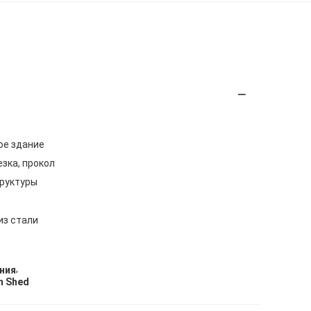
ое здание
езка, прокол
труктуры
из стали
,
ния
n Shed