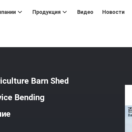
мпании
Продукция
Видео
Новости
ия Ферма
/
Prefab Farm Warehouses Agriculture Barn Shed Buildings
culture Barn Shed
vice Bending
ние