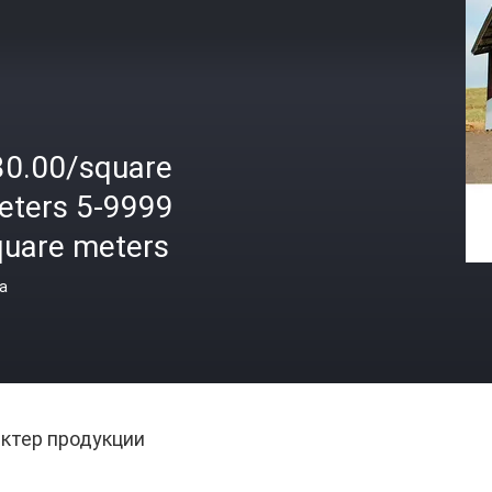
30.00/square
eters 5-9999
quare meters
а
ктер продукции